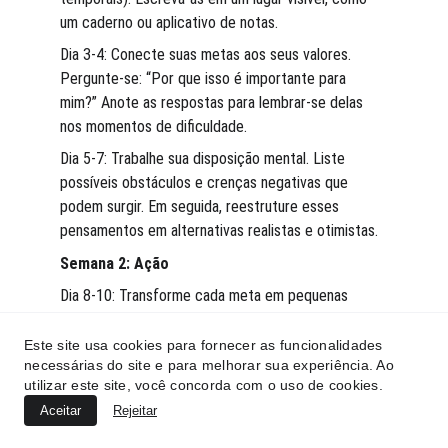
um caderno ou aplicativo de notas.
Dia 3-4: Conecte suas metas aos seus valores. 
Pergunte-se: “Por que isso é importante para 
mim?” Anote as respostas para lembrar-se delas 
nos momentos de dificuldade.
Dia 5-7: Trabalhe sua disposição mental. Liste 
possíveis obstáculos e crenças negativas que 
podem surgir. Em seguida, reestruture esses 
pensamentos em alternativas realistas e otimistas.
Semana 2: Ação
Dia 8-10: Transforme cada meta em pequenas 
tarefas diárias ou semanais. Por exemplo, em vez 
de “exercitar-se regularmente,” defina: “Fazer uma 
Este site usa cookies para fornecer as funcionalidades
necessárias do site e para melhorar sua experiência. Ao
caminhada de 20 minutos 3 vezes nesta semana.”
utilizar este site, você concorda com o uso de cookies.
Dia 11-14: Comece a usar técnicas de ativação 
Aceitar
Rejeitar
comportamental. Se estiver difícil iniciar, realize o 
menor passo possível, como preparar o material 