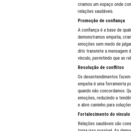
criamos um espaço onde conf
relações saudáveis.
Promoção de confiança
A confiança é a base de qua
demonstramos empatia, cria
emoções sem medo de julgame
dito transmite a mensagem d
vínculo, permitindo que as r
Resolução de conflitos
Os desentendimentos fazem p
empatia é uma ferramenta po
quando não concordamos. Qua
emoções, reduzindo a tendênc
e abre caminho para soluçõe
Fortalecimento do vínculo
Relações saudáveis são cons
torna isso possível. Ao dem