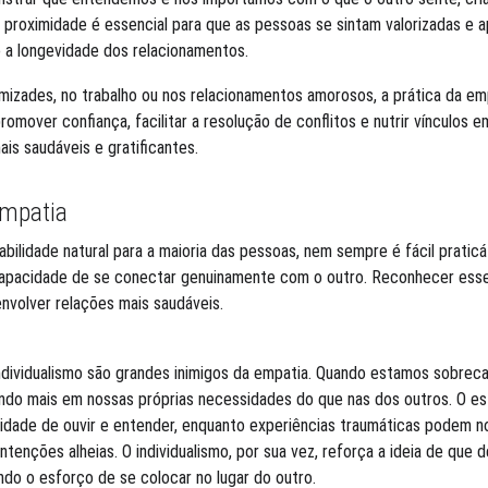
sa proximidade é essencial para que as pessoas se sintam valorizadas e 
 a longevidade dos relacionamentos.
 amizades, no trabalho ou nos relacionamentos amorosos, a prática da e
mover confiança, facilitar a resolução de conflitos e nutrir vínculos e
is saudáveis e gratificantes.
Empatia
bilidade natural para a maioria das pessoas, nem sempre é fácil praticá
a capacidade de se conectar genuinamente com o outro. Reconhecer esse
nvolver relações mais saudáveis.
individualismo são grandes inimigos da empatia. Quando estamos sobre
ndo mais em nossas próprias necessidades do que nas dos outros. O es
cidade de ouvir e entender, enquanto experiências traumáticas podem n
tenções alheias. O individualismo, por sua vez, reforça a ideia de que 
ando o esforço de se colocar no lugar do outro.