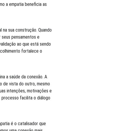
o a empatia beneficia as 
l na sua construção. Quando 
r seus pensamentos e 
alidação ao que está sendo 
colhimento fortalece o 
na a saúde da conexão. A 
o de vista do outro, mesmo 
uas intenções, motivações e 
processo facilita o diálogo 
atia é o catalisador que 
iamos uma conexão mais 