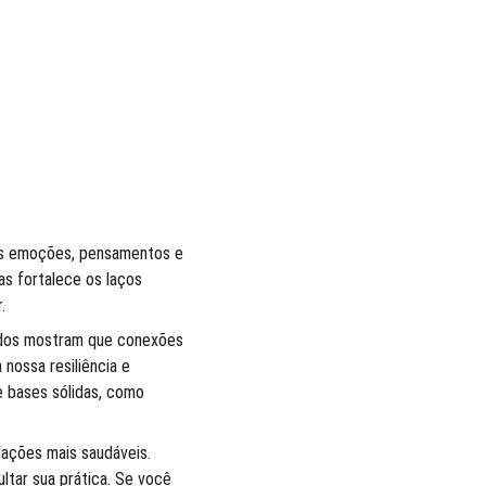
uas emoções, pensamentos e 
s fortalece os laços 
.
udos mostram que conexões 
nossa resiliência e 
e bases sólidas, como 
lações mais saudáveis. 
ltar sua prática. Se você 