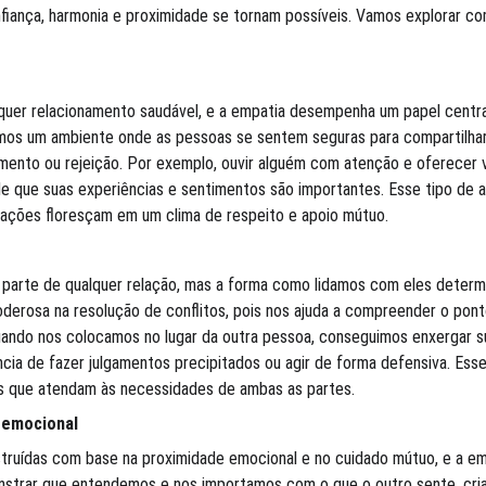
iança, harmonia e proximidade se tornam possíveis. Vamos explorar com
lquer relacionamento saudável, e a empatia desempenha um papel centra
mos um ambiente onde as pessoas se sentem seguras para compartilha
nto ou rejeição. Por exemplo, ouvir alguém com atenção e oferecer v
e que suas experiências e sentimentos são importantes. Esse tipo de a
elações floresçam em um clima de respeito e apoio mútuo.
arte de qualquer relação, mas a forma como lidamos com eles determi
derosa na resolução de conflitos, pois nos ajuda a compreender o pont
ndo nos colocamos no lugar da outra pessoa, conseguimos enxergar s
ia de fazer julgamentos precipitados ou agir de forma defensiva. Esse 
s que atendam às necessidades de ambas as partes.
 emocional
truídas com base na proximidade emocional e no cuidado mútuo, e a emp
onstrar que entendemos e nos importamos com o que o outro sente, cr