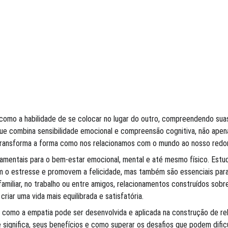
 como a habilidade de se colocar no lugar do outro, compreendendo s
que combina sensibilidade emocional e compreensão cognitiva, não apena
transforma a forma como nos relacionamos com o mundo ao nosso redor
amentais para o bem-estar emocional, mental e até mesmo físico. Est
 o estresse e promovem a felicidade, mas também são essenciais para 
familiar, no trabalho ou entre amigos, relacionamentos construídos sobr
criar uma vida mais equilibrada e satisfatória.
 como a empatia pode ser desenvolvida e aplicada na construção de re
significa, seus benefícios e como superar os desafios que podem dificu