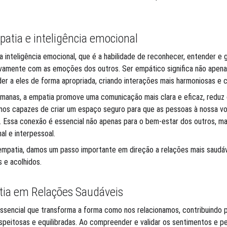
atia e inteligência emocional
a inteligência emocional, que é a habilidade de reconhecer, entender e g
ivamente com as emoções dos outros. Ser empático significa não apen
r a eles de forma apropriada, criando interações mais harmoniosas e c
manas, a empatia promove uma comunicação mais clara e eficaz, reduz c
omos capazes de criar um espaço seguro para que as pessoas à nossa vo
. Essa conexão é essencial não apenas para o bem-estar dos outros, m
l e interpessoal.
empatia, damos um passo importante em direção a relações mais saudávei
 e acolhidos.
tia em Relações Saudáveis
essencial que transforma a forma como nos relacionamos, contribuindo 
peitosas e equilibradas. Ao compreender e validar os sentimentos e pe